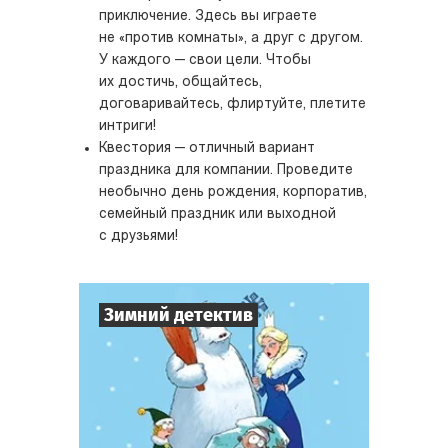
приключение. Здесь вы играете
не «против комнаты», а друг с другом.
У каждого — свои цели. Чтобы
их достичь, общайтесь,
договаривайтесь, флиртуйте, плетите
интриги!
Квестория — отличный вариант
праздника для компании. Проведите
необычно день рождения, корпоратив,
семейный праздник или выходной
с друзьями!
Зимний детектив
7
-
10
Игроков
1-2
ч.
Время игры