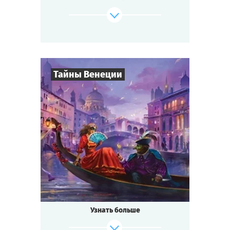
изобретение удивительного лекарства от
всех
болезней — не слишком ли много событий
для маленького городка?
Будь готов к приключениям, если ты...
Тайны Венеции
где-то на Диком Западе!
Cыграть
Смотреть сценарий
8
-
19
Игроков
2-3
ч.
Время игры
Интриги
Тематика
Квестория
Тип квеста
Кто не слышал о знаменитом
Венецианском бале?
Ночь расцвечена фейерверками, играют
Узнать больше
лучшие
музыканты, красивейшие женщины