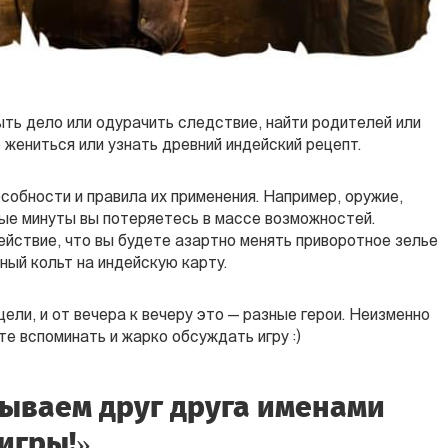
ыть дело или одурачить следствие, найти родителей или
 жениться или узнать древний индейский рецепт.
обности и правила их применения. Например, оружие,
рвые минуты вы потеряетесь в массе возможностей.
ействие, что вы будете азартно менять приворотное зелье
рный кольт на индейскую карту.
ели, и от вечера к вечеру это — разные герои. Неизменно
те вспоминать и жарко обсуждать игру :)
ываем друг друга именами
игры!»