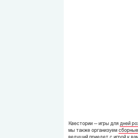
Квестории — игры для
дней р
мы также организуем
сборные
ведущий приедет с игрой к вам