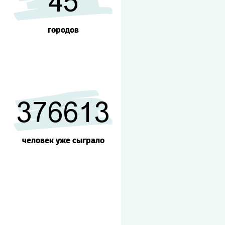
45
городов
376613
человек уже сыграло