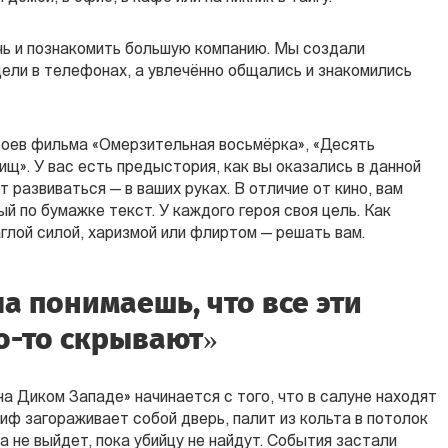
чь и познакомить большую компанию. Мы создали
дели в телефонах, а увлечённо общались и знакомились
ероев фильма «Омерзительная восьмёрка», «Десять
ищ». У вас есть предыстория, как вы оказались в данной
т развиваться — в ваших руках. В отличие от кино, вам
ый по бумажке текст. У каждого героя своя цель. Как
аглой силой, харизмой или флиртом — решать вам.
ла понимаешь, что все эти
о-то скрывают»
на Диком Западе» начинается с того, что в салуне находят
иф загораживает собой дверь, палит из кольта в потолок
на не выйдет, пока убийцу не найдут. События застали