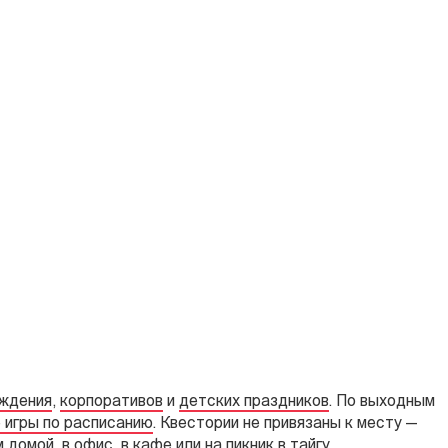
ождения
,
корпоративов
и
детских праздников
. По выходным
 игры по расписанию
. Квестории не привязаны к месту —
 домой, в офис, в кафе или на пикник в тайгу.