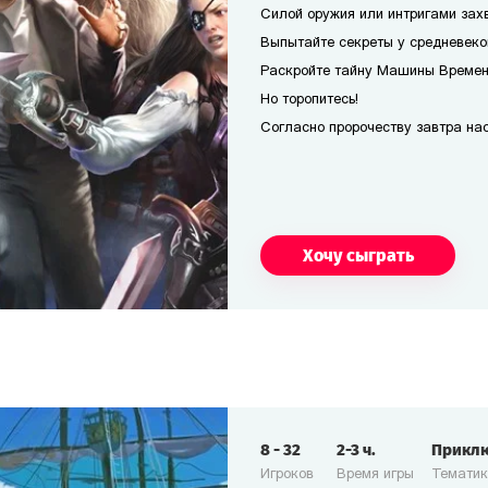
Силой оружия или интригами захв
Выпытайте секреты у средневеко
Раскройте тайну Машины Времени
Но торопитесь!
Согласно пророчеству завтра наст
Хочу сыграть
8
-
32
2-3
ч.
Прикл
Игроков
Время игры
Темати