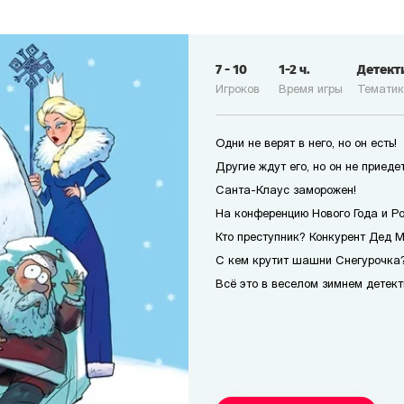
7
-
10
1-2
ч.
Детект
Игроков
Время игры
Темати
Одни не верят в него, но он есть!
Другие ждут его, но он не приедет
Санта-Клаус заморожен!
На конференцию Нового Года и Р
Кто преступник? Конкурент Дед 
С кем крутит шашни Снегурочка?
Всё это в веселом зимнем детект