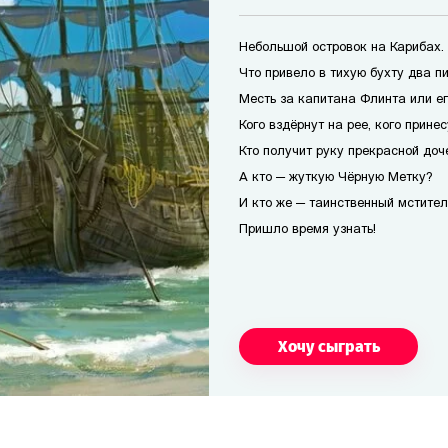
Небольшой островок на Карибах.
Что привело в тихую бухту два п
Месть за капитана Флинта или е
Кого вздёрнут на рее, кого прине
Кто получит руку прекрасной доч
А кто — жуткую Чёрную Метку?
И кто же — таинственный мстител
Пришло время узнать!
Хочу сыграть