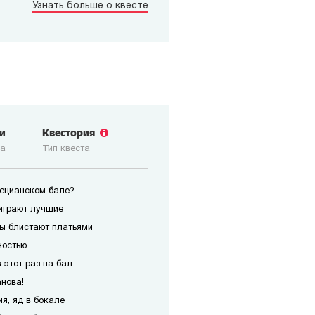
Узнать больше о квесте
ги
Квестория
ка
Тип квеста
нецианском бале?
играют лучшие
ы блистают платьями
ностью.
 этот раз на бал
анова!
я, яд в бокале