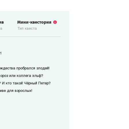
ив
Мини-квестория
ка
Тип квеста
!
ождества пробрался злодей!
Мороз или коллега эльф?
 И кто такой Чёрный Петер?
иве для взрослых!