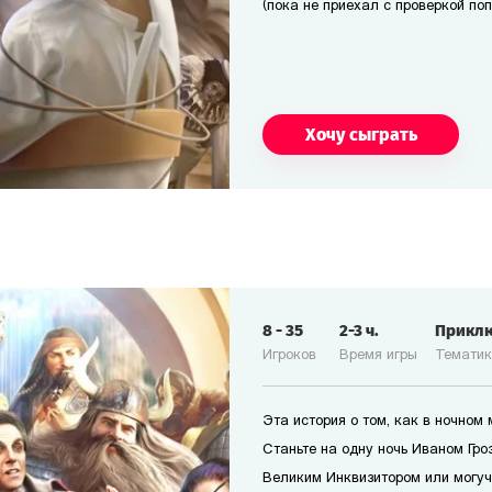
(пока не приехал с проверкой по
Хочу сыграть
8
-
35
2-3
ч.
Прикл
Игроков
Время игры
Темати
Эта история о том, как в ночном
Станьте на одну ночь Иваном Гро
Великим Инквизитором или могуч