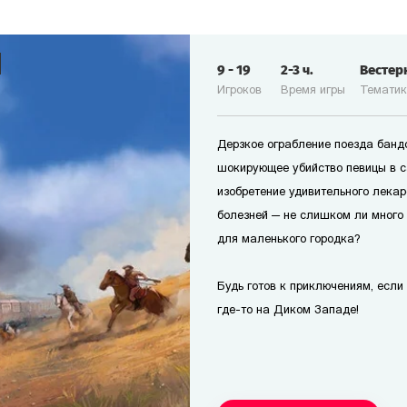
9
-
19
2-3
ч.
Вестер
Игроков
Время игры
Темати
Дерзкое ограбление поезда банд
шокирующее убийство певицы в с
изобретение удивительного лекар
болезней — не слишком ли много
для маленького городка?
Будь готов к приключениям, если т
где-то на Диком Западе!