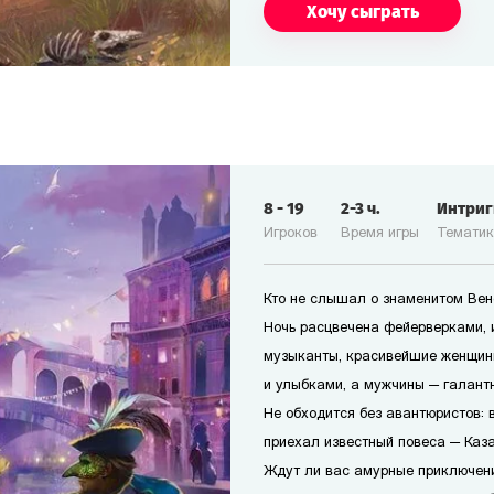
Хочу сыграть
8
-
19
2-3
ч.
Интри
Игроков
Время игры
Темати
Кто не слышал о знаменитом Ве
Ночь расцвечена фейерверками, 
музыканты, красивейшие женщин
и улыбками, а мужчины — галант
Не обходится без авантюристов: в
приехал известный повеса — Каз
Ждут ли вас амурные приключени