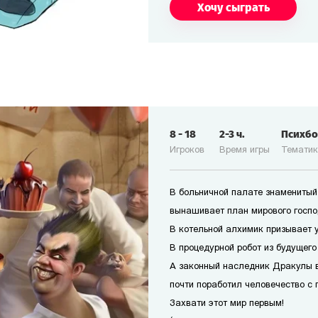
Хочу сыграть
8
-
18
2-3
ч.
Психб
Игроков
Время игры
Темати
В больничной палате знаменитый
вынашивает план мирового госпо
В котельной алхимик призывает 
В процедурной робот из будущего
А законный наследник Дракулы 
почти поработил человечество с 
Захвати этот мир первым!