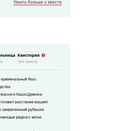
Узнать больше о квесте
ольница
Квестория
ка
Тип квеста
 криминальный босс
дства.
ужасного КошкоДемона.
 готовит восстание машин!
в смирительной рубашке
помощью редкого зелья.