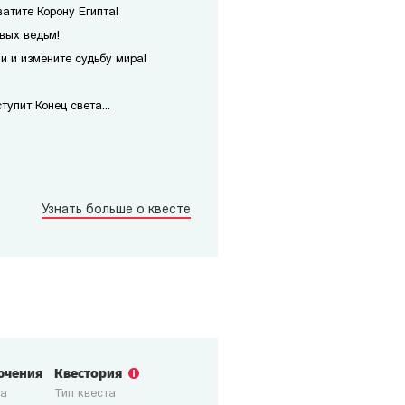
атите Корону Египта!
вых ведьм!
 и измените судьбу мира!
упит Конец света...
Узнать больше о квесте
ючения
Квестория
ка
Тип квеста