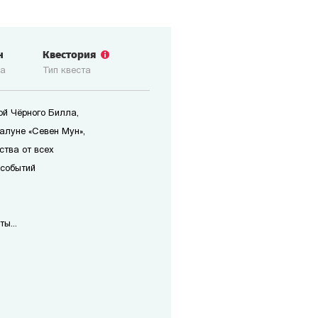
н
Квестория
ка
Тип квеста
ой Чёрного Билла,
алуне «Севен Мун»,
ства от всех
 событий
ы...