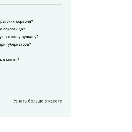
иратских корабля?
го сокровища?
сут в жертву вулкану?
ери губернатора?
ь в маске?
Узнать больше о квесте