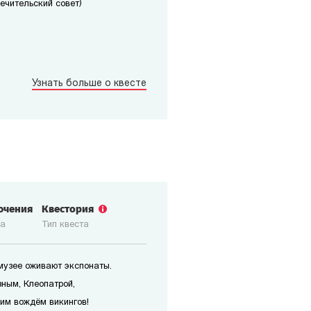
печительский совет)
Узнать больше о квесте
ючения
Квестория
ка
Тип квеста
 музее оживают экспонаты.
зным, Клеопатрой,
им вождём викингов!