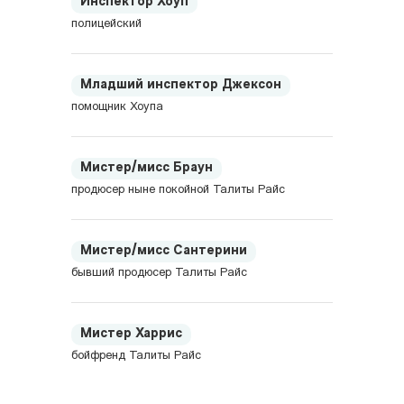
Инспектор Хоуп
полицейский
Младший инспектор Джексон
помощник Хоупа
Мистер/мисс Браун
продюсер ныне покойной Талиты Райс
Мистер/мисс Сантерини
бывший продюсер Талиты Райс
Мистер Харрис
бойфренд Талиты Райс