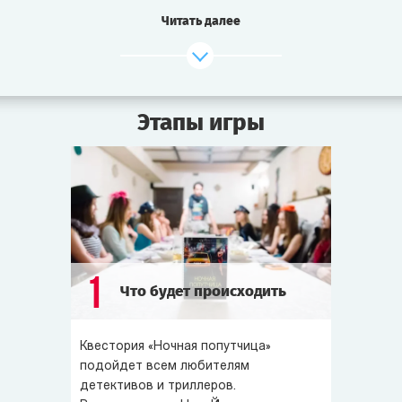
Красотка запрыгнула на заднее сидение, сказала
Читать далее
«К мосту!» и больше не заговорила с водителем.
У ближайшего моста, когда машина остановилась
на светофоре, пассажирка открыла дверь и исчезла
так же внезапно, как и появилась.
Этапы игры
По крайней мере, так рассказывает таксист. Он пришёл
в полицию, когда на следующее утро в новостях
сообщили, что Талита Райс погибла, бросившись с того
самого моста, и просили за вознаграждение
откликнуться возможных свидетелей.
Газетные заголовки о смерти звезды взволновали всех,
1
Что будет происходить
кто любил её яркий талант и божественный голос.
Версии о причинах несчастья разнообразны,
официальных заявлений полиции ещё нет. Дела мисс
Квестория «Ночная попутчица»
Райс оказались очень запутаны, пока самоубийство —
подойдет всем любителям
основная рабочая версия следствия. Однако она
детективов и триллеров.