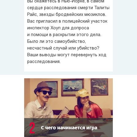
Вы окажетесь в
Нью-Йорке
, в самом
не всех устраивает и не всё способна объяснить. Через
сердце расследования смерти Талиты
3 дня после трагедии инспектор Хоуп пригласил
Райс, звезды бродвейских мюзиклов.
в полицейский участок тех, кто что-то знал
Вас пригласил в полицейский участок
о случившемся, и заинтересованных лиц. Все они
инспектор Хоуп для допроса
прибыли по доброй воле и согласились помочь полиции
и помощи в раскрытии этого дела.
в расследовании смерти Талиты Райс.
Было ли это самоубийство,
несчастный случай или убийство?
Ваши выводы могут перевернуть ход
расследования.
2
С чего начинается игра