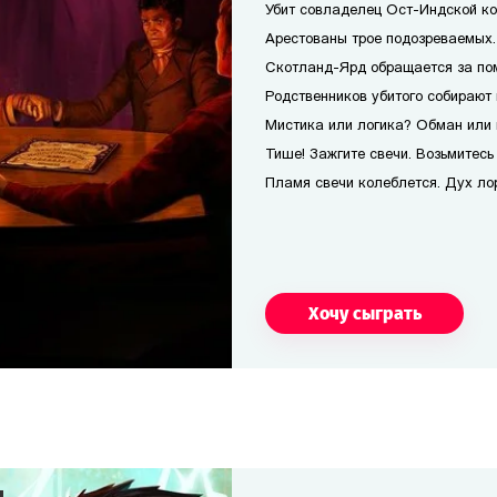
Убит совладелец Ост-Индской ко
Арестованы трое подозреваемых. 
Скотланд-Ярд обращается за по
Родственников убитого собирают 
Мистика или логика? Обман или 
Тише! Зажгите свечи. Возьмитесь 
Пламя свечи колеблется. Дух лор
Хочу сыграть