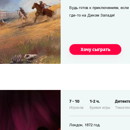
Будь готов к приключениям, если т
где-то на Диком Западе!
Хочу сыграть
7
-
10
1-2
ч.
Детект
Игроков
Время игры
Темати
Лондон, 1872 год.