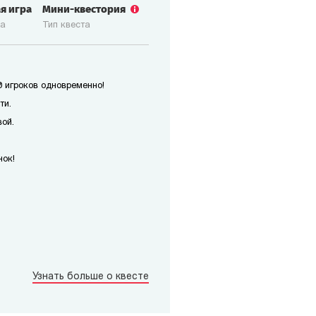
ая игра
Мини-квестория
ка
Тип квеста
 игроков одновременно!
ти.
ой.
нок!
Узнать больше о квесте