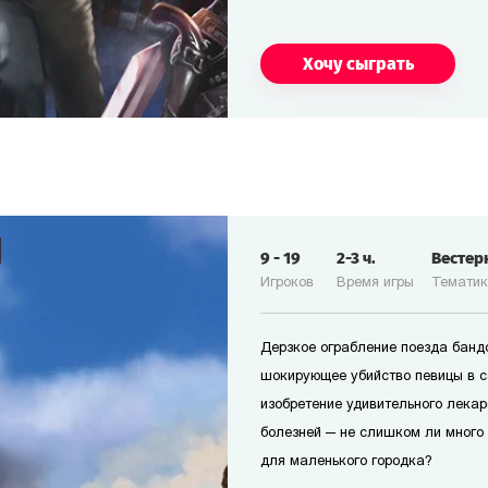
Хочу сыграть
9
-
19
2-3
ч.
Вестер
Игроков
Время игры
Темати
Дерзкое ограбление поезда банд
шокирующее убийство певицы в с
изобретение удивительного лекар
болезней — не слишком ли много
для маленького городка?