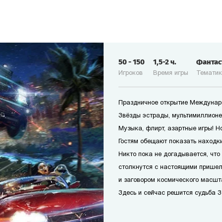
50
-
150
1,5-2
ч.
Фанта
Игроков
Время игры
Темати
Праздничное открытие Междунар
Звёзды эстрады, мультимиллионер
Музыка, флирт, азартные игры! Н
Гостям обещают показать находк
Никто пока не догадывается, что 
столкнутся с настоящими прише
и заговором космического масшт
Здесь и сейчас решится судьба З