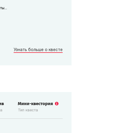
ы...
Узнать больше о квесте
ив
Мини-квестория
ка
Тип квеста