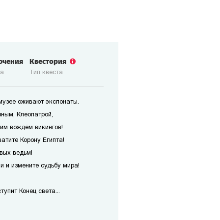
ючения
Квестория
ка
Тип квеста
 музее оживают экспонаты.
зным, Клеопатрой,
им вождём викингов!
атите Корону Египта!
вых ведьм!
 и измените судьбу мира!
упит Конец света...