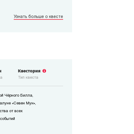
Узнать больше о квесте
н
Квестория
ка
Тип квеста
ой Чёрного Билла,
алуне «Севен Мун»,
ства от всех
 событий