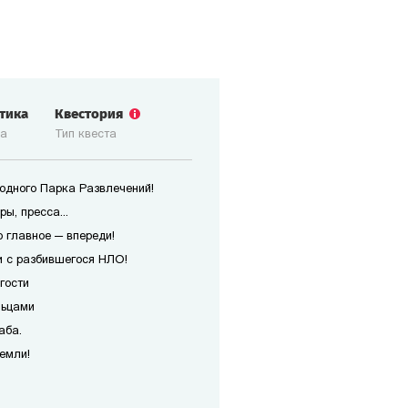
стика
Квестория
ка
Тип квеста
одного Парка Развлечений!
ы, пресса...
о главное — впереди!
и с разбившегося НЛО!
гости
льцами
аба.
емли!