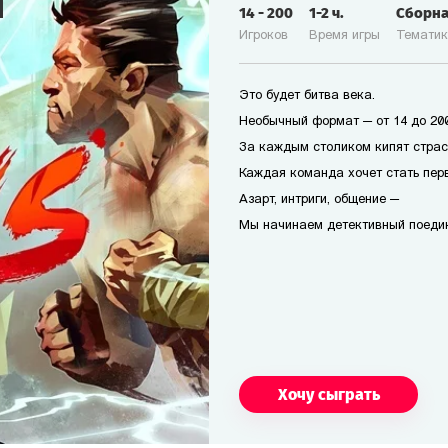
14
-
200
1-2
ч.
Сборн
Игроков
Время игры
Темати
Это будет битва века.
Необычный формат — от 14 до 200
За каждым столиком кипят страс
Каждая команда хочет стать перв
Азарт, интриги, общение —
Мы начинаем детективный поеди
Хочу сыграть