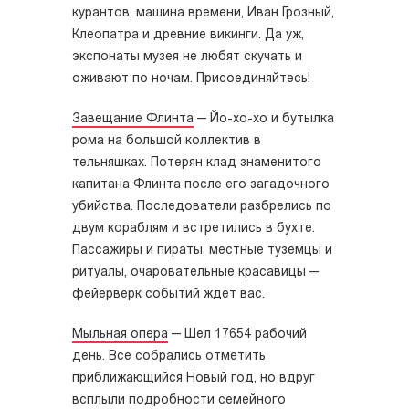
курантов, машина времени, Иван Грозный,
Клеопатра и древние викинги. Да уж,
экспонаты музея не любят скучать и
оживают по ночам. Присоединяйтесь!
Завещание Флинта
— Й
о-хо-хо и бутылка
рома на большой коллектив в
тельняшках. Потерян клад знаменитого
капитана Флинта после его загадочного
убийства. Последователи разбрелись по
двум кораблям и встретились в бухте.
Пассажиры и пираты, местные туземцы и
ритуалы, очаровательные красавицы —
фейерверк событий ждет вас.
Мыльная опера
—
Шел 17654 рабочий
день. Все собрались отметить
приближающийся Новый год, но вдруг
всплыли подробности семейного