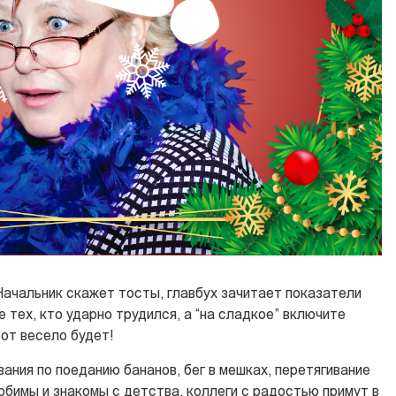
Начальник скажет тосты, главбух зачитает показатели
 тех, кто ударно трудился, а “на сладкое” включите
от весело будет!
ания по поеданию бананов, бег в мешках, перетягивание
юбимы и знакомы с детства, коллеги с радостью примут в