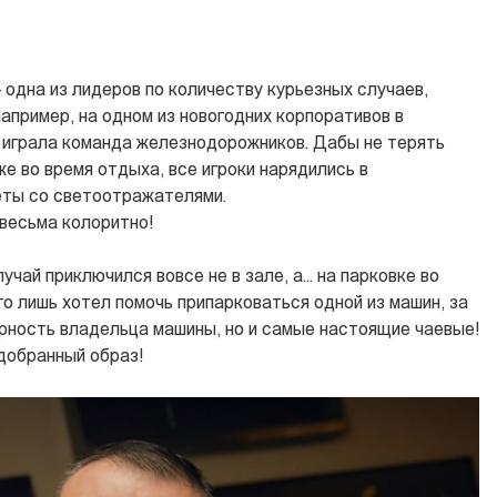
— одна из лидеров по количеству курьезных случаев,
апример, на одном из новогодних корпоративов в
 играла команда железнодорожников. Дабы не терять
е во время отдыха, все игроки нарядились в
ты со светоотражателями.
 весьма колоритно!
учай приключился вовсе не в зале, а... на парковке во
го лишь хотел помочь припарковаться одной из машин, за
арность владельца машины, но и самые настоящие чаевые!
добранный образ!