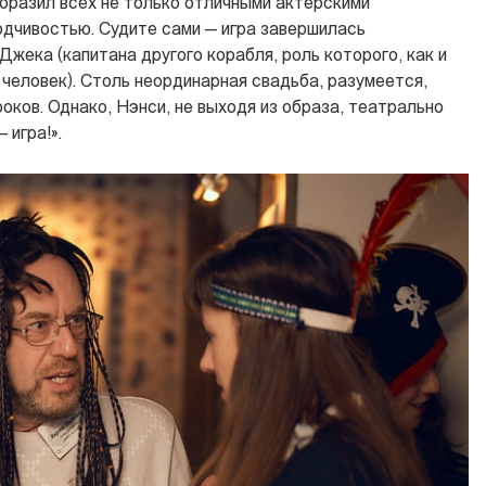
поразил всех не только отличными актерскими
одчивостью. Судите сами — игра завершилась
Джека (капитана другого корабля, роль которого, как и
человек). Столь неординарная свадьба, разумеется,
роков. Однако, Нэнси, не выходя из образа, театрально
 игра!».