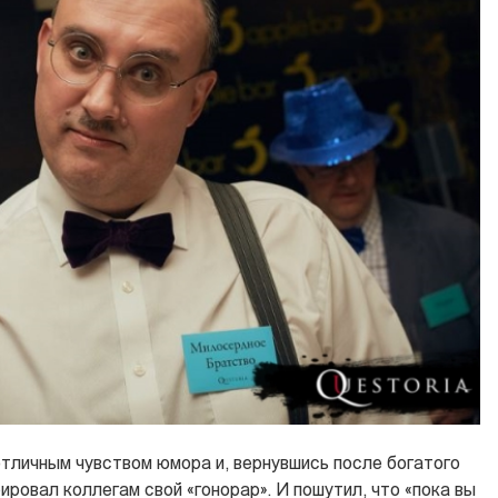
отличным чувством юмора и, вернувшись после богатого
ировал коллегам свой «гонорар». И пошутил, что «пока вы