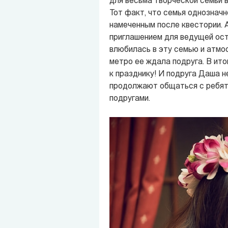
для весьма творческой семьи 
Тот факт, что семья однознач
намеченным после квестории. А
приглашением для ведущей оста
влюбилась в эту семью и атмос
метро ее ждала подруга. В ит
к празднику! И подруга Даша н
продолжают общаться с ребята
подругами.