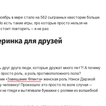
оябрь в мире стало на 562 сыгранных квестории больше.
Но есть такие игры, про которые просто нельзя не
тоит повторить — и не раз.
еринка для друзей
ь друг друга люди, которые дружат много лет?! А почему
е просто роль, а роль противоположного пола?
ии «
Завещание Флинта
» женская роль Нэнси Дерзкой
у человеку! Произошло это просто по воле случая —
 не глядя и вытягивали бумажки с ролями из волшебной